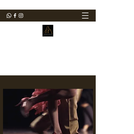
ElMorenoDanceCompany
Bailando con sabor
elmorenodance@hotmail.com