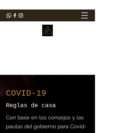
ElMorenoDanceCompany
Bailando con sabor
elmorenodance@hotmail.com
COVID-19
Reglas de casa
Con base en los consejos y las
pautas del gobierno para Covid-