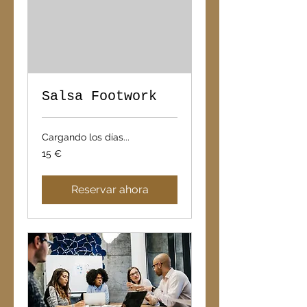
Salsa Footwork
Cargando los días...
15
15 €
euros
Reservar ahora