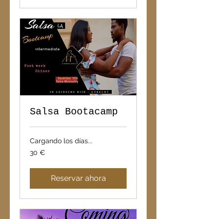
Salsa Bootacamp
Cargando los días...
30
30 €
euros
Reservar ahora