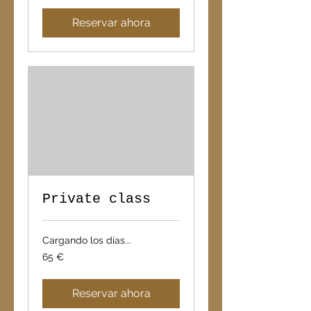
Reservar ahora
Private class
Cargando los días...
65
65 €
euros
Reservar ahora