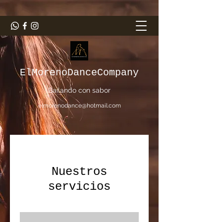
ElMorenoDanceCompany
Bailando con sabor
elmorenodance@hotmail.com
Nuestros
servicios