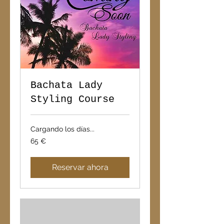
Bachata Lady
Styling Course
Cargando los días...
65
65 €
euros
Reservar ahora