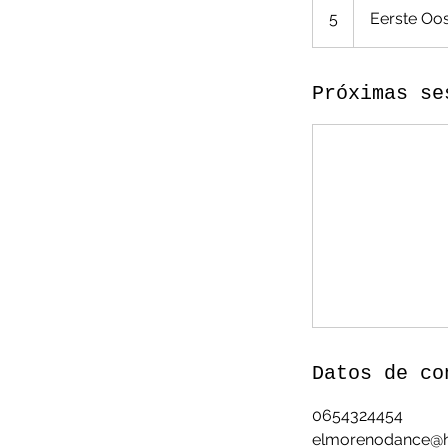
5
Eerste Oos
Próximas se
Datos de co
0654324454
elmorenodance@h