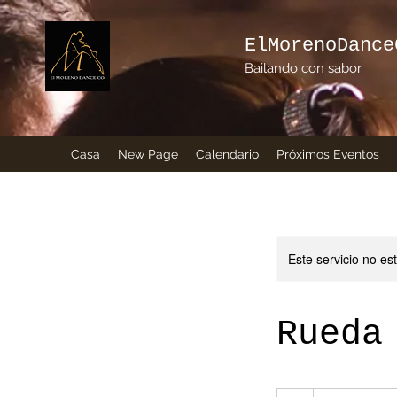
ElMorenoDance
Bailando con sabor
Casa
New Page
Calendario
Próximos Eventos
Este servicio no e
Rueda
5