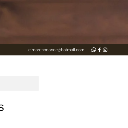
elmorenodance@hotmail.com
s